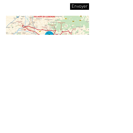
Envoyer
VAUCLUSE - COEUR DE PROVENCE
84 Lubéron 2023 2024 2025 |
By #google
#chambredhotes #vaucluse #provence
#luberon #islesursorgue
#chambreprivative
Nous contacter
Inscrivez-vous à notre liste de diffusion